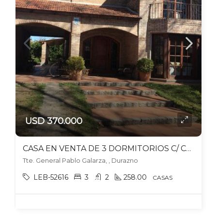
USD 370.000
CASA EN VENTA DE 3 DORMITORIOS C/ COCHERA EN DURAZNO
Tte. General Pablo Galarza, , Durazno
LEB-52616
3
2
258.00
CASAS