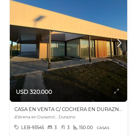
USD 320.000
CASA EN VENTA C/ COCHERA EN DURAZNO
¡Estrena en Durazno!, , Durazno
LEB-93545
3
3
150.00
CASAS