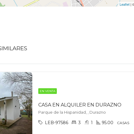
Leaflet
| 
IMILARES
EN VENTA
CASA EN ALQUILER EN DURAZNO
Parque de la Hispanidad, , Durazno
LEB-97586
3
1
95.00
CASAS