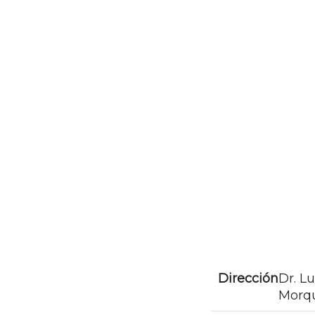
Dirección
Dr. Lu
Morq