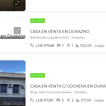
EN VENTA
CASA EN VENTA EN DURAZNO
Batalla de Guayabos 400, , Durazno
LEB-97468
1
1
100.00
CASAS
EN VENTA
CASA EN VENTA C/ COCHERA EN DUR
Brig. Gral. Fructuoso Rivera, , Durazno
LEB-97281
3
2
217.00
CASAS