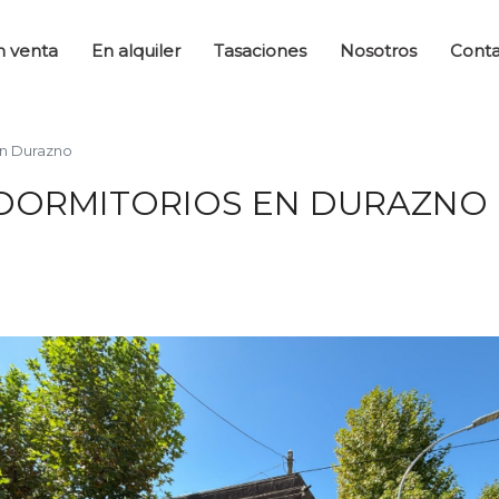
n venta
En alquiler
Tasaciones
Nosotros
Cont
en Durazno
 DORMITORIOS EN DURAZNO