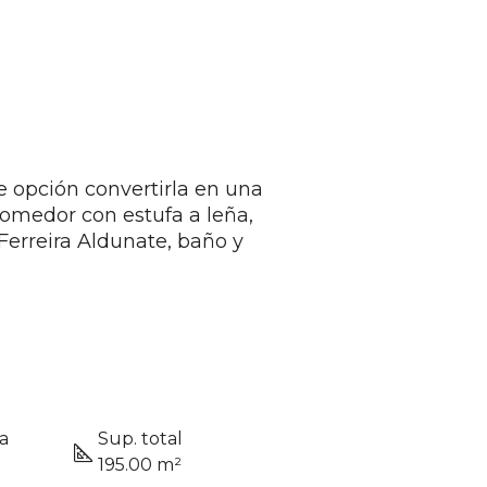
 opción convertirla en una
comedor con estufa a leña,
Ferreira Aldunate, baño y
a
Sup. total
195.00 m²