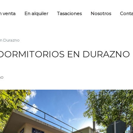
n venta
En alquiler
Tasaciones
Nosotros
Cont
en Durazno
 DORMITORIOS EN DURAZNO
no