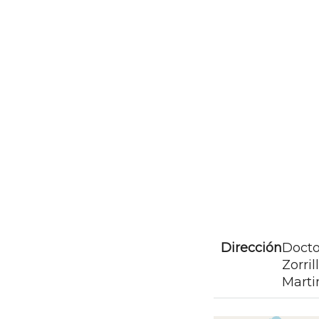
Dirección
Docto
Zorril
Marti