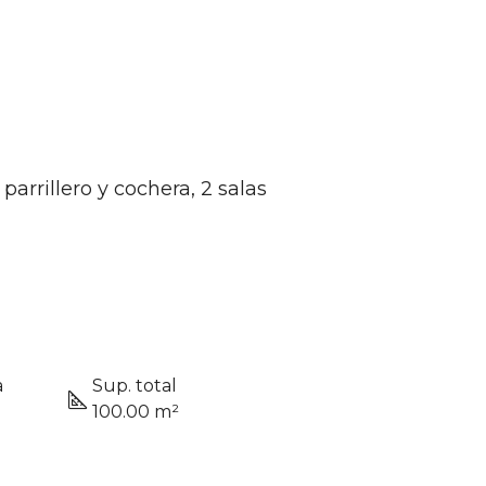
parrillero y cochera, 2 salas
a
Sup. total
100.00 m²