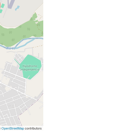
©
OpenStreetMap
contributors