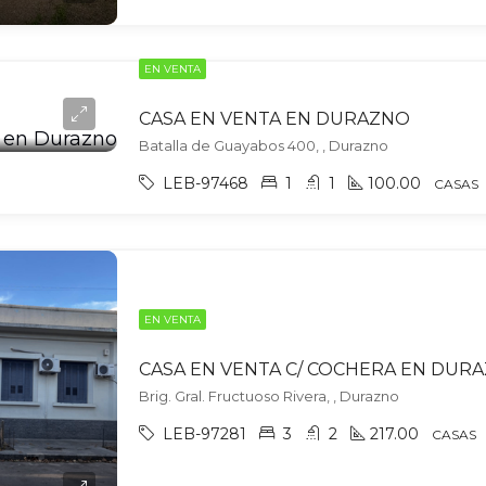
EN VENTA
CASA EN VENTA EN DURAZNO
Batalla de Guayabos 400, , Durazno
LEB-97468
1
1
100.00
CASAS
EN VENTA
CASA EN VENTA C/ COCHERA EN DUR
Brig. Gral. Fructuoso Rivera, , Durazno
LEB-97281
3
2
217.00
CASAS