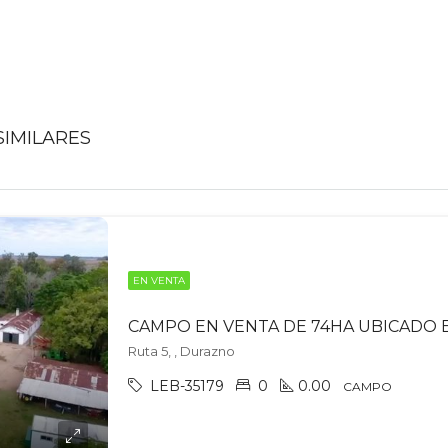
IMILARES
EN VENTA
Ruta 5, , Durazno
LEB-35179
0
0.00
CAMPO