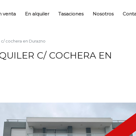
n venta
En alquiler
Tasaciones
Nosotros
Cont
 c/ cochera en Durazno
QUILER C/ COCHERA EN