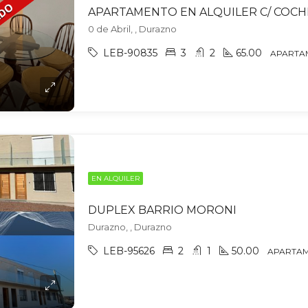
0 de Abril, , Durazno
LEB-90835
3
2
65.00
APARTA
EN ALQUILER
DUPLEX BARRIO MORONI
Durazno, , Durazno
LEB-95626
2
1
50.00
APARTA