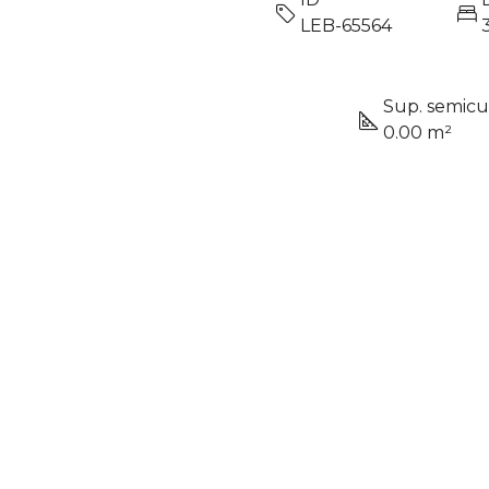
LEB-65564
Sup. semicu
0.00 m²