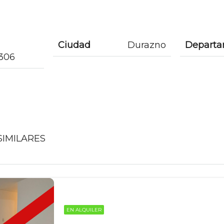
Ciudad
Durazno
Depart
/306
IMILARES
EN ALQUILER