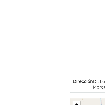
Dirección
Dr. Lu
Morq
+