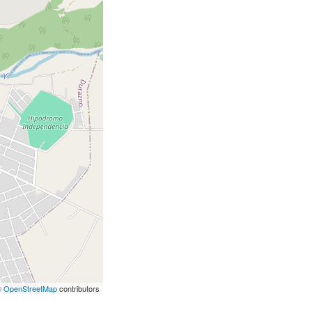
©
OpenStreetMap
contributors