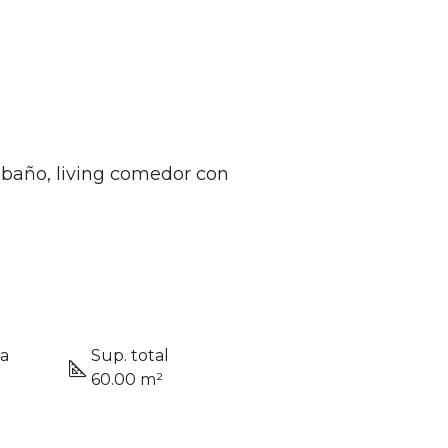
n baño, living comedor con
ta
Sup. total
60.00 m²