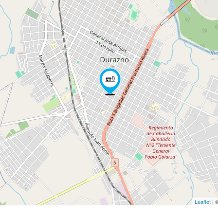
Leaflet
| 