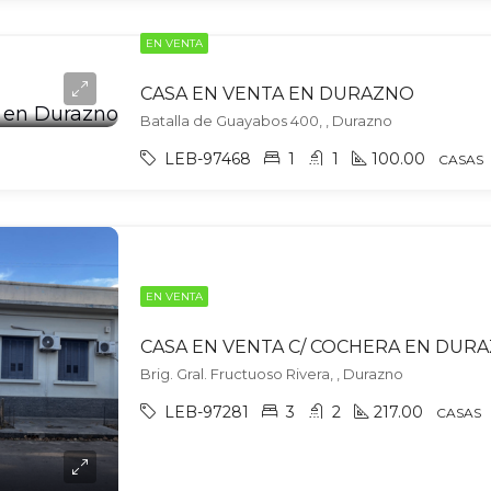
EN VENTA
CASA EN VENTA EN DURAZNO
Batalla de Guayabos 400, , Durazno
LEB-97468
1
1
100.00
CASAS
EN VENTA
CASA EN VENTA C/ COCHERA EN DUR
Brig. Gral. Fructuoso Rivera, , Durazno
LEB-97281
3
2
217.00
CASAS