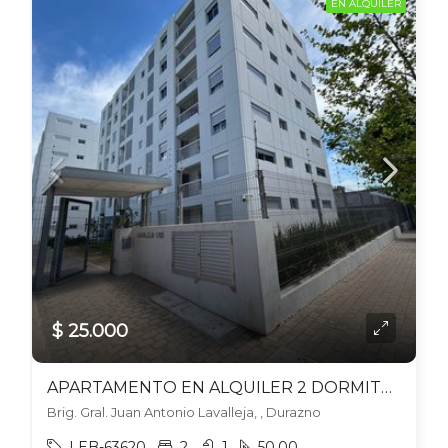
EN ALQUILER
$ 25.000
APARTAMENTO EN ALQUILER 2 DORMITORIOS CON COCHERA EN DURAZNO
Brig. Gral. Juan Antonio Lavalleja, , Durazno
LEB-63620
2
1
50.00