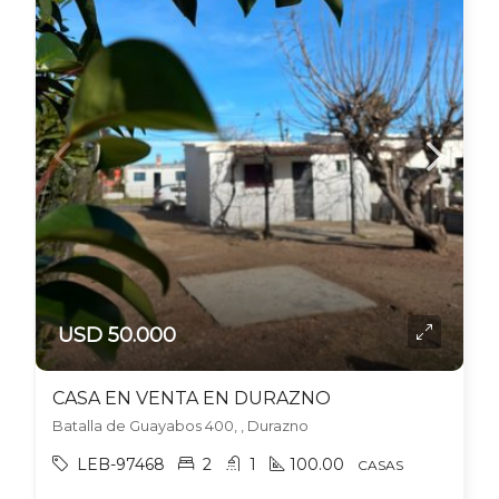
USD 50.000
CASA EN VENTA EN DURAZNO
Batalla de Guayabos 400, , Durazno
LEB-97468
2
1
100.00
CASAS