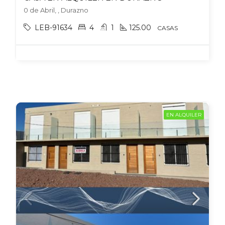
0 de Abril, , Durazno
LEB-91634
4
1
125.00
CASAS
EN ALQUILER