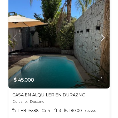
$ 45.000
CASA EN ALQUILER EN DURAZNO
Durazno, , Durazno
LEB-95588
4
3
180.00
CASAS