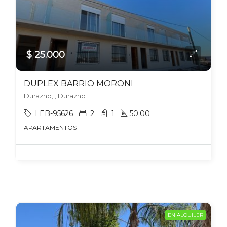
$ 25.000
DUPLEX BARRIO MORONI
Durazno, , Durazno
LEB-95626
2
1
50.00
APARTAMENTOS
EN ALQUILER