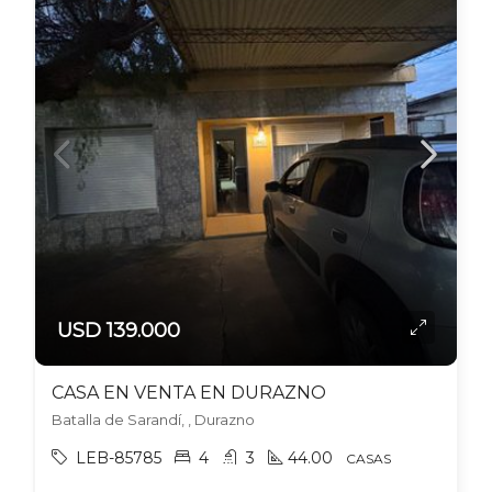
USD 139.000
CASA EN VENTA EN DURAZNO
Batalla de Sarandí, , Durazno
LEB-85785
4
3
44.00
CASAS