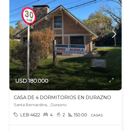
USD 180.000
CASA DE 4 DORMITORIOS EN DURAZNO
Santa Bernardina, , Durazno
LEB-4622
4
2
150.00
CASAS