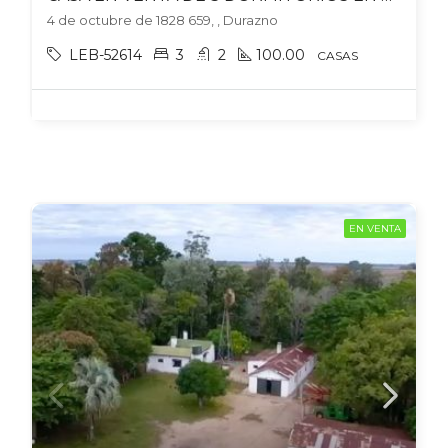
4 de octubre de 1828 659, , Durazno
LEB-52614
3
2
100.00
CASAS
EN VENTA