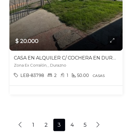
$ 20.000
CASA EN ALQUILER C/ COCHERA EN DURAZNO
Zona Ex Corralón, , Durazno
LEB-83798
2
1
50.00
CASAS
1
2
3
4
5