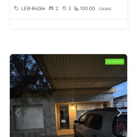
LEB-84264
2
2
100.00
CASAS
EN VENTA